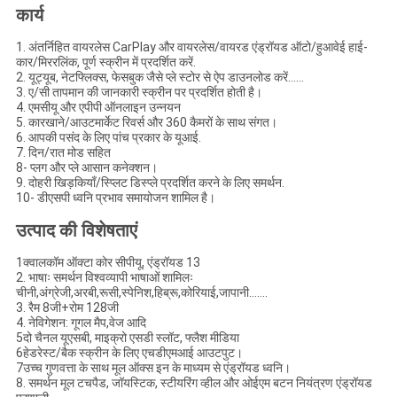
कार्य
1. अंतर्निहित वायरलेस CarPlay और वायरलेस/वायरड एंड्रॉयड ऑटो/हुआवेई हाई-
कार/मिररलिंक, पूर्ण स्क्रीन में प्रदर्शित करें.
2. यूट्यूब, नेटफ्लिक्स, फेसबुक जैसे प्ले स्टोर से ऐप डाउनलोड करें......
3. ए/सी तापमान की जानकारी स्क्रीन पर प्रदर्शित होती है।
4. एमसीयू और एपीपी ऑनलाइन उन्नयन
5. कारखाने/आउटमार्केट रिवर्स और 360 कैमरों के साथ संगत।
6. आपकी पसंद के लिए पांच प्रकार के यूआई.
7. दिन/रात मोड सहित
8- प्लग और प्ले आसान कनेक्शन।
9. दोहरी खिड़कियाँ/स्प्लिट डिस्प्ले प्रदर्शित करने के लिए समर्थन.
10- डीएसपी ध्वनि प्रभाव समायोजन शामिल है।
उत्पाद की विशेषताएं
1क्वालकॉम ऑक्टा कोर सीपीयू, एंड्रॉयड 13
2. भाषाः समर्थन विश्वव्यापी भाषाओं शामिलः
चीनी,अंग्रेजी,अरबी,रूसी,स्पेनिश,हिब्रू,कोरियाई,जापानी.......
3. रैम 8जी+रोम 128जी
4. नेविगेशन: गूगल मैप,वेज आदि
5दो चैनल यूएसबी, माइक्रो एसडी स्लॉट, फ्लैश मीडिया
6हेडरेस्ट/बैक स्क्रीन के लिए एचडीएमआई आउटपुट।
7उच्च गुणवत्ता के साथ मूल ऑक्स इन के माध्यम से एंड्रॉयड ध्वनि।
8. समर्थन मूल टचपैड, जॉयस्टिक, स्टीयरिंग व्हील और ओईएम बटन नियंत्रण एंड्रॉयड