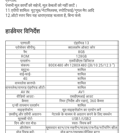
प्रणाली.
9सभी मूल कार्यों को सहेजें, मूल केबलों को नहीं काटें।
11.एपीपी शामिलः यूट्यूब/नेटफ्लिक्स, स्पोटिफाई/गूगल मैप आदि
12.ऑटो स्तर चिप यह धाराप्रवाह चलाता है, बिना फंसे.
हार्डवेयर विनिर्देश
प्रणाली:
एंड्रॉयड 13
प्रोसेसर सीपीयूः
क्वालकॉम ऑक्टा कोर
रैम:
8GB
ROM:
128GB
प्रदर्शनः
एलवीडीएस डिजिटल
संकल्पः
800X480 और 1280X480 ((8/10.25/12.3 ′′)
ब्लूटूथः
शामिल
वाई-फाईः
शामिल
4G:
शामिल
वायरलेस कारप्लेः
शामिल
वायरलेस/वायरड एंड्रॉयड ऑटोः
शामिल
AV IN:
AV1
वीडियो आउटः
एचडीएमआई आउट
कैमरा:
रियर (निर्देश और रडार), 360 कैमरा
ए/सी तापमान प्रदर्शन
शामिल
माइक्रोफोन:
मूल माइक्रोफ़ोन का प्रयोग करें
एमसीयू और एपीपी अद्यतनः
नेटवर्क के माध्यम से अद्यतन करने के लिए समर्थन
यूएसबी पोर्टः
USB1/USB2
दिन और रात मोडः
स्वतः स्विच करें
ऑपरेशन:
घुमावदार बटन/टच स्क्रीन/माउस/टच-पैड/स्टीयरिंग व्हील
मोड स्विच करेंः
मोड बटन/एयूएक्स/मीडिया बटन...