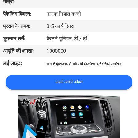
मात्रा:
भ्रमण
पैकेजिंग विवरण:
मानक निर्यात दफ़्ती
गुणवत्ता
प्रसव के समय:
3-5 कार्य दिवस
नियंत्रण
भुगतान शर्तें:
वेस्टर्न यूनियन, टी / टी
आपूर्ति की क्षमता:
1000000
संपर्क
हाई लाइट:
,
,
कारप्ले इंटरफ़ेस
Android इंटरफ़ेस
इन्फिनिटी एंड्रॉयड
करें
सबसे अच्छी कीमत
समाचार
मामलों
साइटमैप