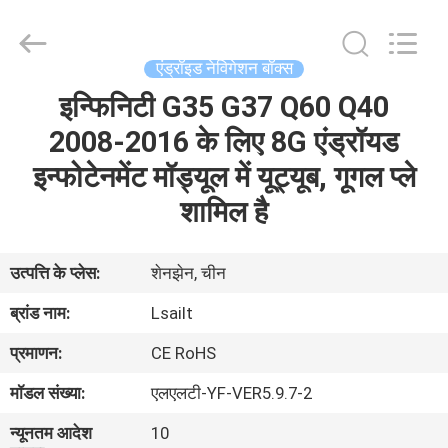
Shenzhen
Xinsongxia
Automobile
Electron
Co.,Ltd.
एंड्रॉइड नेविगेशन बॉक्स
All
Rights
Reserved.
इन्फिनिटी G35 G37 Q60 Q40
घर
2008-2016 के लिए 8G एंड्रॉयड
उत्पादों
इन्फोटेनमेंट मॉड्यूल में यूट्यूब, गूगल प्ले
शामिल है
वीडियो
उत्पत्ति के प्लेस:
शेनझेन, चीन
हमारे
ब्रांड नाम:
Lsailt
बारे
प्रमाणन:
CE RoHS
में
मॉडल संख्या:
एलएलटी-YF-VER5.9.7-2
कारखाना
न्यूनतम आदेश
10