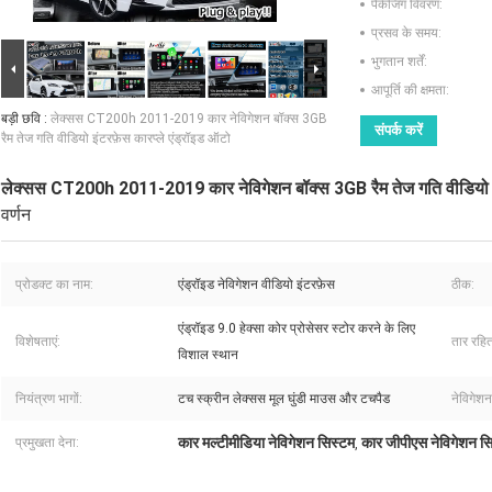
पैकेजिंग विवरण:
प्रसव के समय:
भुगतान शर्तें:
आपूर्ति की क्षमता:
बड़ी छवि :
लेक्सस CT200h 2011-2019 कार नेविगेशन बॉक्स 3GB
संपर्क करें
रैम तेज गति वीडियो इंटरफ़ेस कारप्ले एंड्रॉइड ऑटो
लेक्सस CT200h 2011-2019 कार नेविगेशन बॉक्स 3GB रैम तेज गति वीडियो इं
वर्णन
प्रोडक्ट का नाम:
एंड्रॉइड नेविगेशन वीडियो इंटरफ़ेस
ठीक:
एंड्रॉइड 9.0 हेक्सा कोर प्रोसेसर स्टोर करने के लिए
विशेषताएं:
तार रहि
विशाल स्थान
नियंत्रण भागों:
टच स्क्रीन लेक्सस मूल घुंडी माउस और टचपैड
नेविगेशन
कार मल्टीमीडिया नेविगेशन सिस्टम
कार जीपीएस नेविगेशन स
प्रमुखता देना:
,