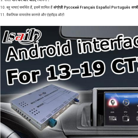
9. सरल
प्लग करें और चलाएं
स्थापना।
10. बहु भाषाएं समर्थित हैं, इसमें शामिल हैं
अंग्रेज़ी Pусский Français Español Português अरबी फ़
11. वैकल्पिक वायरलेस कारप्ले और एंड्रॉइड ऑटो