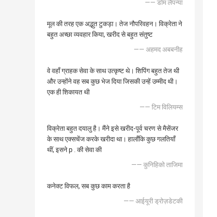
—— डोम लैपन्या
मूल की तरह एक अद्भुत टुकड़ा। तेज नौपरिवहन। विक्रेता ने
बहुत अच्छा व्यवहार किया, खरीद से बहुत संतुष्ट
—— अहमद अबबनीह
वे वहाँ ग्राहक सेवा के साथ उत्कृष्ट थे। शिपिंग बहुत तेज थी
और उन्होंने वह सब कुछ भेज दिया जिसकी उन्हें उम्मीद थी।
एक ही शिकायत थी
—— टिम विलियम्स
विक्रेता बहुत दयालु है। मैंने इसे खरीद-पूर्व चरण से मैसेंजर
के साथ एक्सचेंज करके खरीदा था। हालाँकि कुछ गलतियाँ
थीं, इसने p . की सेवा की
—— कुनिहिको ताजिमा
कनेक्ट विफल, सब कुछ काम करता है
—— आईयूरी ड्रोज़डेटकी