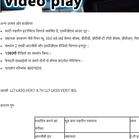
अन्य उत्सव और हार्डवेयर
मल्टी स्क्रीन इंटरेक्टिव डिस्प्ले समर्थित है, एलवीडीएस आउट पुट।
सहायक उपकरण जैसे रियर व्यू, 360 बर्ड आई कैमरा बॉक्स, डीवीडी, डीवीबी-टी टीवी बॉक्स, डीवीआर, मिरर 
समर्थन 2 एचडी आरजीबी और एलवीडीएस वीडियो सिग्नल इनपुट।
1080पी
वीडियो का समर्थन किया।
फैक्ट्री एमआईसी या हमारे दोनों से वॉयस कंट्रोल नेविगेशन।
प्रदर्शन परिभाषा 480*800.
आदर्श: LLT-LKSS-VER7.4.7H LLT-LKSS-VER7.45L
कस्टम गुण
स्थापित करने का
मूल कार स्क्रीन स्थापना
लाभ
तरीका
आरजीबी इन
सहायता
ए वी इ