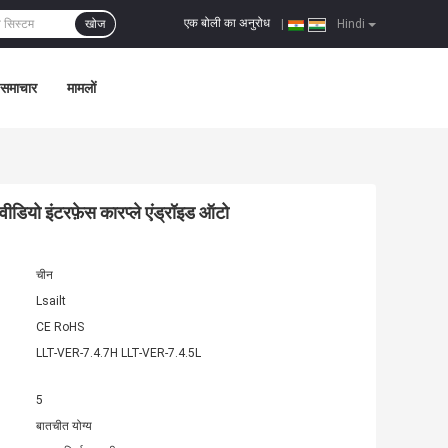
एक बोली का अनुरोध
खोज
|
Hindi
समाचार
मामलों
ियो इंटरफ़ेस कारप्ले एंड्रॉइड ऑटो
चीन
Lsailt
CE RoHS
LLT-VER-7.4.7H LLT-VER-7.4.5L
5
बातचीत योग्य