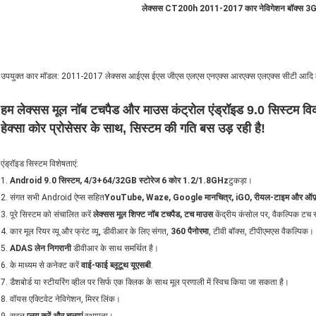
लेक्सस CT200h 2011-2017 कार नेविगेशन बॉक्स 3GB
उपयुक्त कार मॉडल: 2011-2017 लेक्सस आईएस ईएस जीएस एलएस एनएक्स आरएक्स एलएक्स सीटी आदि लेक
हम लेक्सस मूल नॉब टचपैड और माउस कंट्रोल एंड्रॉइड 9.0 सिस्टम विकस
हेक्सा कोर प्रोसेसर के साथ, सिस्टम की गति बस उड़ रही है!
एंड्रॉइड सिस्टम विशेषताएं:
1.
Android 9.0 सिस्टम, 4/3+64/32GB स्टोरेज 6 कोर 1.2/1.8GHz
टुकड़ा।
2. संगत सभी Android ऐप्स सहित
YouTube, Waze, Google मानचित्र, iGO, रीयल-टाइम और ऑफ़
3. पूरे सिस्टम को संचालित करें
लेक्सस मूल शिफ्ट नॉब टचपैड, टच माउस
केंद्रीय कंसोल पर, वैकल्पिक टच 
4. कार मूल रियर व्यू और फ्रंट व्यू, डीवीआर के लिए संगत,
360 पैनोरमा
, टीवी बॉक्स, टीपीएमएस वैकल्पिक।
5.
ADAS लेन निगरानी
डीवीआर के साथ समर्थित है।
6. के माध्यम से कनेक्ट करें
वाई-फाई ब्लूटूथ यूएसबी
.
7. डैशबोर्ड या स्टीयरिंग व्हील पर सिर्फ एक क्लिक के साथ मूल प्रणाली में स्विच किया जा सकता है।
8. वॉयस एक्टिवेट नेविगेशन, मिरर लिंक।