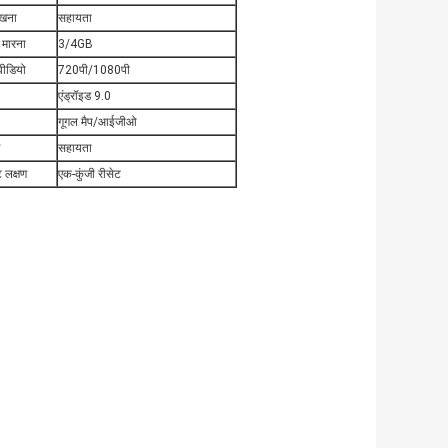
ेखना
सहायता
 मारना
3/4GB
वीडियो
720पी/1080पी
एंड्रॉइड 9.0
गूगल मैप/आईजीओ
सहायता
ट लक्षण
एक-कुंजी रीसेट