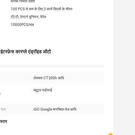
मानक निर्यात दफ़्ती
100 PCS से कम के लिए 3 कार्य दिवसों के भीतर
टी/टी, वेस्टर्न यूनियन, पेपैल
10000PCS/माह
टरफ़ेस कारप्ले एंड्रॉइड ऑटो
लेक्सस CT200h आदि
ब्लूटूथ वाईफाई
त:
 ऐप्स:
iGO Google मानचित्र वेज़ आदि
िस्टम