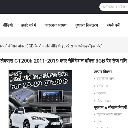
वीडियो
हमारे बारे में
कारखाना भ्रमण
गुणवत्ता नियंत्रण
संपर्क करें
विगेशन बॉक्स 3GB रैम तेज गति वीडियो इंटरफ़ेस कारप्ले एंड्रॉइड ऑटो
लेक्सस CT200h 2011-2019 कार नेविगेशन बॉक्स 3GB रैम तेज गति वीड
उत्पाद विवरण:
उत्पत्ति के प्लेस:
ब्रांड नाम:
प्रमाणन:
मॉडल संख्या:
भुगतान & नौवहन नियमों:
न्यूनतम आदेश मात्रा:
मूल्य: