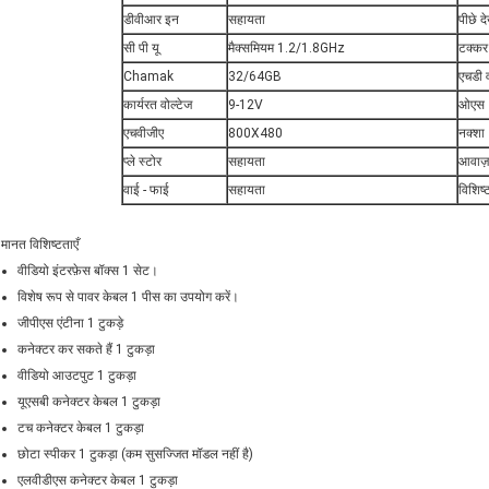
डीवीआर इन
सहायता
पीछे द
सी पी यू
मैक्समियम 1.2/1.8GHz
टक्कर
Chamak
32/64GB
एचडी 
कार्यरत वोल्टेज
9-12V
ओएस
एचवीजीए
800X480
नक्शा
प्ले स्टोर
सहायता
आवाज़
वाई - फाई
सहायता
विशिष्
मानत विशिष्टताएँ
वीडियो इंटरफ़ेस बॉक्स 1 सेट।
विशेष रूप से पावर केबल 1 पीस का उपयोग करें।
जीपीएस एंटीना 1 टुकड़े
कनेक्टर कर सकते हैं 1 टुकड़ा
वीडियो आउटपुट 1 टुकड़ा
यूएसबी कनेक्टर केबल 1 टुकड़ा
टच कनेक्टर केबल 1 टुकड़ा
छोटा स्पीकर 1 टुकड़ा (कम सुसज्जित मॉडल नहीं है)
एलवीडीएस कनेक्टर केबल 1 टुकड़ा