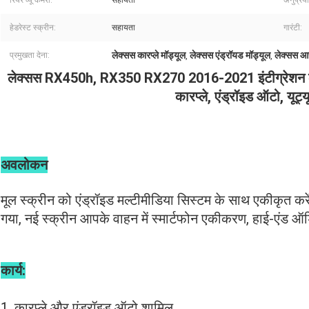
रियर व्यू कैमरा:
सहायता
अनुप्रयो
हेडरेस्ट स्क्रीन:
सहायता
गारंटी:
लेक्सस कारप्ले मॉड्यूल
लेक्सस एंड्रॉयड मॉड्यूल
लेक्सस आर
प्रमुखता देना:
,
,
लेक्सस RX450h, RX350 RX270 2016-2021 इंटीग्रेशन के 
कारप्ले, एंड्रॉइड ऑटो, यूट्य
अवलोकन
मूल स्क्रीन को एंड्रॉइड मल्टीमीडिया सिस्टम के साथ एकीकृत करें
गया, नई स्क्रीन आपके वाहन में स्मार्टफोन एकीकरण, हाई-एंड ऑ
कार्य:
1. कारप्ले और एंड्रॉइड ऑटो शामिल