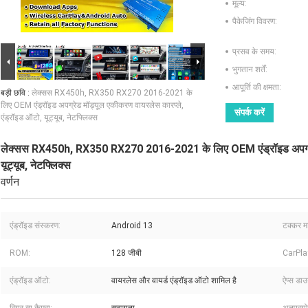
मूल्य:
पैकेजिंग विवरण:
प्रसव के समय:
भुगतान शर्तें:
आपूर्ति की क्षमता:
बड़ी छवि :
लेक्सस RX450h, RX350 RX270 2016-2021 के
लिए OEM एंड्रॉइड अपग्रेड मॉड्यूल एकीकरण वायरलेस कारप्ले,
संपर्क करें
एंड्रॉइड ऑटो, यूट्यूब, नेटफ्लिक्स
लेक्सस RX450h, RX350 RX270 2016-2021 के लिए OEM एंड्रॉइड अपग्रेड 
यूट्यूब, नेटफ्लिक्स
वर्णन
एंड्रॉइड संस्करण:
Android 13
टक्कर म
ROM:
128 जीबी
CarPla
एंड्रॉइड ऑटो:
वायरलेस और वायर्ड एंड्रॉइड ऑटो शामिल है
ऐप्स डाउ