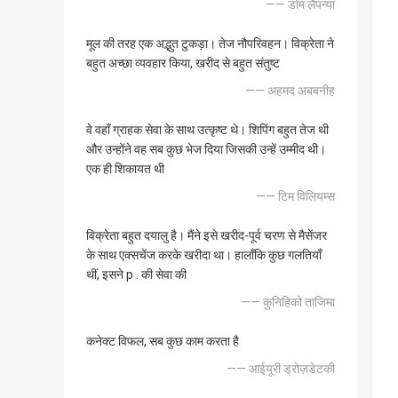
—— डोम लैपन्या
मूल की तरह एक अद्भुत टुकड़ा। तेज नौपरिवहन। विक्रेता ने
बहुत अच्छा व्यवहार किया, खरीद से बहुत संतुष्ट
—— अहमद अबबनीह
वे वहाँ ग्राहक सेवा के साथ उत्कृष्ट थे। शिपिंग बहुत तेज थी
और उन्होंने वह सब कुछ भेज दिया जिसकी उन्हें उम्मीद थी।
एक ही शिकायत थी
—— टिम विलियम्स
विक्रेता बहुत दयालु है। मैंने इसे खरीद-पूर्व चरण से मैसेंजर
के साथ एक्सचेंज करके खरीदा था। हालाँकि कुछ गलतियाँ
थीं, इसने p . की सेवा की
—— कुनिहिको ताजिमा
कनेक्ट विफल, सब कुछ काम करता है
—— आईयूरी ड्रोज़डेटकी