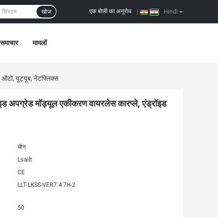
एक बोली का अनुरोध
खोज
|
Hindi
समाचार
मामलों
ो, यूट्यूब, नेटफ्लिक्स
ग्रेड मॉड्यूल एकीकरण वायरलेस कारप्ले, एंड्रॉइड
चीन
Lsailt
CE
LLT-LKSS-VER7.4.7H-2
50