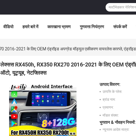
वीडियो
हमारे बारे में
कारखाना भ्रमण
गुणवत्ता नियंत्रण
संपर्क करें
16-2021 के लिए OEM एंड्रॉइड अपग्रेड मॉड्यूल एकीकरण वायरलेस कारप्ले, एंड्रॉइड ऑट
लेक्सस RX450h, RX350 RX270 2016-2021 के लिए OEM एंड्रॉइड अप
ऑटो, यूट्यूब, नेटफ्लिक्स
उत्पाद विवरण:
उत्पत्ति के प्लेस:
ब्रांड नाम:
प्रमाणन:
मॉडल संख्या:
भुगतान & नौवहन नियमों:
न्यूनतम आदेश मात्रा: