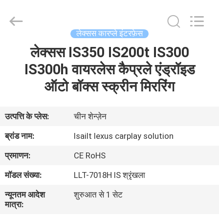
Shenzhen
Xinsongxia
Automobile
Electron
Co.,Ltd.
लेक्सस कारप्ले इंटरफ़ेस
All
Rights
Reserved.
लेक्सस IS350 IS200t IS300
घर
IS300h वायरलेस कैप्रले एंड्रॉइड
उत्पादों
ऑटो बॉक्स स्क्रीन मिररिंग
वीडियो
उत्पत्ति के प्लेस:
चीन शेन्ज़ेन
ब्रांड नाम:
lsailt lexus carplay solution
हमारे
प्रमाणन:
CE RoHS
बारे
मॉडल संख्या:
LLT-7018H IS श्रृंखला
में
न्यूनतम आदेश
शुरुआत से 1 सेट
मात्रा:
कारखाना