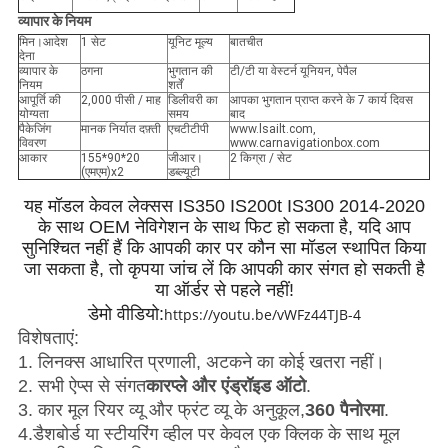
व्यापार के नियम
मिन।आदेश
1 सेट
यूनिट मूल्य
बातचीत
देना
व्यापार के
ठगना
भुगतान की
टी/टी या वेस्टर्न यूनियन, पेपैल
नियम
शर्तें
आपूर्ति की
2,000 पीसी / माह
डिलीवरी का
आपका भुगतान प्राप्त करने के 7 कार्य दिवस
योग्यता
समय
बाद
पैकेजिंग
मानक निर्यात दफ़्ती
एचटीटीपी
www.lsailt.com,
विवरण
www.carnavigationbox.com
आकार
155*90*20
जीआर।
2 किग्रा / सेट
(एमएम)x2
डब्ल्यूटी
यह मॉडल केवल लेक्सस IS350 IS200t IS300 2014-2020
के साथ OEM नेविगेशन के साथ फिट हो सकता है, यदि आप
सुनिश्चित नहीं हैं कि आपकी कार पर कौन सा मॉडल स्थापित किया
जा सकता है, तो कृपया जांच लें कि आपकी कार संगत हो सकती है
या ऑर्डर से पहले नहीं!
डेमो वीडियो:
https://youtu.be/vWFz44TJB-4
विशेषताएं:
1. लिनक्स आधारित प्रणाली, अटकने का कोई खतरा नहीं।
2. सभी ऐप्स से संगत
कारप्ले और एंड्रॉइड ऑटो
.
3. कार मूल रियर व्यू और फ्रंट व्यू के अनुकूल,
360 पैनोरमा
.
4.
डैशबोर्ड या स्टीयरिंग व्हील पर केवल एक क्लिक के साथ मूल