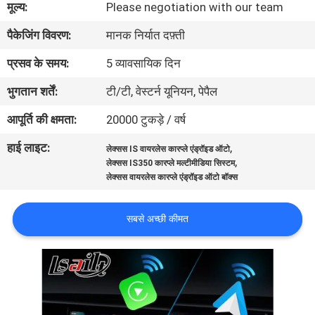
मूल्य:
Please negotiation with our team
भ्रमण
पैकेजिंग विवरण:
मानक निर्यात दफ़्ती
गुणवत्ता
प्रसव के समय:
5 व्यावसायिक दिन
नियंत्रण
भुगतान शर्तें:
टी/टी, वेस्टर्न यूनियन, पेपैल
आपूर्ति की क्षमता:
20000 टुकड़े / वर्ष
संपर्क
हाई लाइट:
,
लेक्सस IS वायरलेस कारप्ले एंड्रॉइड ऑटो
करें
,
लेक्सस IS350 कारप्ले मल्टीमीडिया सिस्टम
लेक्सस वायरलेस कारप्ले एंड्रॉइड ऑटो बॉक्स
समाचार
सबसे अच्छी कीमत
मामलों
साइटमैप