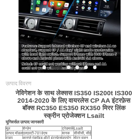
PRIVACY
POLICY
उत्पाद विवरण
नेविगेशन के साथ लेक्सस IS350 IS200t IS300
2014-2020 के लिए वायरलेस CP AA इंटरफ़ेस
बॉक्स RC350 ES350 RX350 मिरर लिंक
स्क्रीन प्रोजेक्शन Lsailt
यूनिवर्सल उत्पाद जानकारी
मूल
शेन्ज़ेन
ट्रेडमार्क
Lsailt
उत्पाद मॉडल
एलएलटी-7018एच
मानक
सीसीसी, सीई
टाइप
कारप्ले एंड्रॉइड ऑटो इंटरफ़ेस
उपयोग
मोटर वाहन