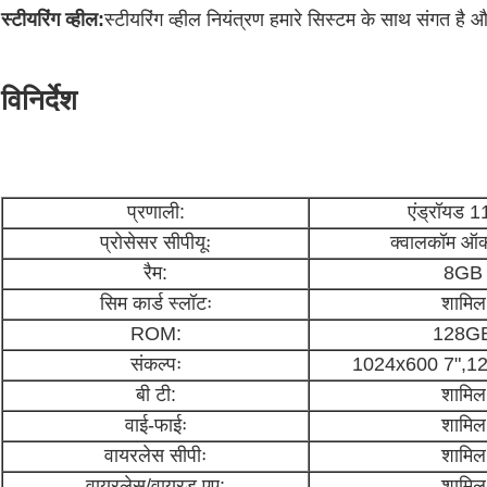
स्टीयरिंग व्हील:
स्टीयरिंग व्हील नियंत्रण हमारे सिस्टम के साथ संगत है
विनिर्देश
प्रणाली:
एंड्रॉयड 1
प्रोसेसर सीपीयूः
क्वालकॉम ऑक
रैम:
8GB
सिम कार्ड स्लॉटः
शामिल
ROM:
128G
संकल्पः
1024x600 7",1
बी टी:
शामिल
वाई-फाईः
शामिल
वायरलेस सीपीः
शामिल
वायरलेस/वायरड एए:
शामिल