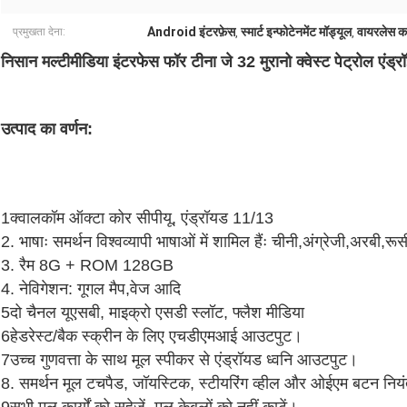
Android इंटरफ़ेस
स्मार्ट इन्फोटेनमेंट मॉड्यूल
वायरलेस का
प्रमुखता देना:
,
,
निसान मल्टीमीडिया इंटरफेस फॉर टीना जे 32 मुरानो क्वेस्ट पेट्रोल एंड्र
उत्पाद का वर्णन:
1क्वालकॉम ऑक्टा कोर सीपीयू, एंड्रॉयड 11/13
2. भाषाः समर्थन विश्वव्यापी भाषाओं में शामिल हैंः चीनी,अंग्रेजी,अरबी,रूस
3. रैम 8G + ROM 128GB
4. नेविगेशन: गूगल मैप,वेज आदि
5दो चैनल यूएसबी, माइक्रो एसडी स्लॉट, फ्लैश मीडिया
6हेडरेस्ट/बैक स्क्रीन के लिए एचडीएमआई आउटपुट।
7उच्च गुणवत्ता के साथ मूल स्पीकर से एंड्रॉयड ध्वनि आउटपुट।
8. समर्थन मूल टचपैड, जॉयस्टिक, स्टीयरिंग व्हील और ओईएम बटन नियंत