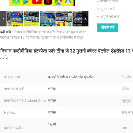
प्रसव के समय:
भुगतान शर्तें:
आपूर्ति की क्षमता:
संपर्क करें
बड़ी छवि :
निसान मल्टीमीडिया इंटरफेस फॉर टीना जे 32 मुरानो क्वेस्ट
पेट्रोल एंड्रॉइड 13 नेटफ्लिक्स, यूट्यूब के साथ इंफोटेनमेंट मॉड्यूल
निसान मल्टीमीडिया इंटरफेस फॉर टीना जे 32 मुरानो क्वेस्ट पेट्रोल एंड्रॉइड 13 ने
वर्णन
वस्तु का नाम:
कारप्ले/एंड्रॉइड इन्फोटेनमेंट इंटरफ़ेस
रैम/रोम:
वायरलेस कारप्ले:
शामिल
ओएस:
वायरलेस/वायर्ड Android Auto:
शामिल
यूट्यूब:
NetFlix:
शामिल
सिम कार्
16 जी
हेडरेस्ट स्क्रीन:
भाषा::