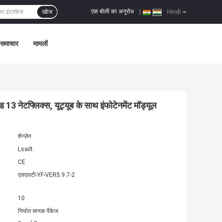
एक बोली का अनुरोध
खोज
|
Hindi
समाचार
मामलों
ड 13 नेटफ्लिक्स, यूट्यूब के साथ इंफोटेनमेंट मॉड्यूल
शेन्ज़ेन
Lsailt
CE
एलएलटी-YF-VER5.9.7-2
10
निर्यात मानक पैकेज