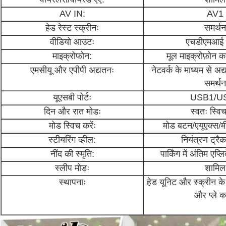
AV IN:
AV1
हेड रेस्ट स्क्रीनः
समर्थन
वीडियो आउटः
एचडीएमआई
माइक्रोफोन:
मूल माइक्रोफ़ोन का
एमसीयू और एपीपी अद्यतनः
नेटवर्क के माध्यम से अ
समर्थन
यूएसबी पोर्टः
USB1/U
दिन और रात मोडः
स्वतः स्विच
मोड स्विच करेंः
मोड बटन/एयूएक्स/म
स्टीयरिंग व्हील:
नियंत्रण ट्रै
नींद की स्मृति:
पार्किंग में अंतिम एप्
स्लीप मोडः
शामिल
स्थापनाः
हेड यूनिट और स्क्रीन के 
और प्ले क