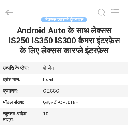
Shenzhen
Xinsongxia
Automobile
Electron
Co.,Ltd.
लेक्सस कारप्ले इंटरफ़ेस
All
Rights
Reserved.
Android Auto के साथ लेक्सस
घर
IS250 IS350 IS300 कैमरा इंटरफ़ेस
उत्पादों
के लिए लेक्सस कारप्ले इंटरफ़ेस
वीडियो
उत्पत्ति के प्लेस:
शेन्ज़ेन
ब्रांड नाम:
Lsailt
हमारे
प्रमाणन:
CE,CCC
बारे
मॉडल संख्या:
एलएलटी-CP7018H
में
न्यूनतम आदेश
10
मात्रा:
कारखाना