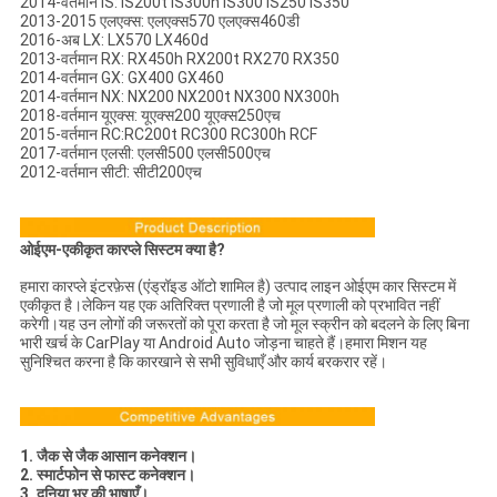
2014-वर्तमान IS: IS200t IS300h IS300 IS250 IS350
2013-2015 एलएक्स: एलएक्स570 एलएक्स460डी
2016-अब LX: LX570 LX460d
2013-वर्तमान RX: RX450h RX200t RX270 RX350
2014-वर्तमान GX: GX400 GX460
2014-वर्तमान NX: NX200 NX200t NX300 NX300h
2018-वर्तमान यूएक्स: यूएक्स200 यूएक्स250एच
2015-वर्तमान RC:RC200t RC300 RC300h RCF
2017-वर्तमान एलसी: एलसी500 एलसी500एच
2012-वर्तमान सीटी: सीटी200एच
ओईएम-एकीकृत कारप्ले सिस्टम क्या है?
हमारा कारप्ले इंटरफ़ेस (एंड्रॉइड ऑटो शामिल है) उत्पाद लाइन ओईएम कार सिस्टम में
एकीकृत है।लेकिन यह एक अतिरिक्त प्रणाली है जो मूल प्रणाली को प्रभावित नहीं
करेगी।यह उन लोगों की जरूरतों को पूरा करता है जो मूल स्क्रीन को बदलने के लिए बिना
भारी खर्च के CarPlay या Android Auto जोड़ना चाहते हैं।हमारा मिशन यह
सुनिश्चित करना है कि कारखाने से सभी सुविधाएँ और कार्य बरकरार रहें।
1. जैक से जैक आसान कनेक्शन।
2. स्मार्टफोन से फास्ट कनेक्शन।
3. दुनिया भर की भाषाएँ।