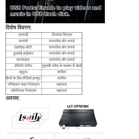
विशेष विवरण:
प्रणाली:
लिनक्स सिस्टम
कारप्ले:
वायरलेस और वायर्ड
एंड्रॉइड ऑटो:
वायरलेस और वायर्ड
हुआवेई हाईकार:
वायरलेस और वायर्ड
कारलाइफ:
वायरलेस और वायर्ड
वीडियो संगीत:
यूएसबी फ्लैश के माध्यम से खेलो
ब्लूटूथ:
शामिल
कैमरे के लिए वीडियो इनपुट:
शामिल
परिचालन चक्र नियंत्रण
सहायता
जॉयस्टिक नियंत्रण
सहायता
अवयव: