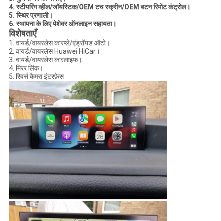
4. स्टीयरिंग व्हील/जॉयस्टिक/OEM टच स्क्रीन/OEM बटन रिमोट कंट्रोल।
5. स्थिर प्रणाली।
6. स्थापना के लिए पेशेवर ऑनलाइन सहायता।
विशेषताएँ
1. वायर्ड/वायरलेस कारप्ले/एंड्रॉयड ऑटो।
2. वायर्ड/वायरलेस Huawei HiCar।
3. वायर्ड/वायरलेस कारलाइफ।
4. मिरर लिंक।
5. रिवर्स कैमरा इंटरफ़ेस