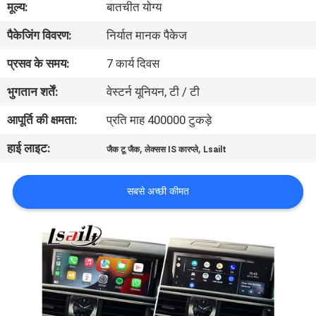
मूल्य:
बातचीत योग्य
भ्रमण
पैकेजिंग विवरण:
निर्यात मानक पैकेज
गुणवत्ता
प्रसव के समय:
7 कार्य दिवस
नियंत्रण
भुगतान शर्तें:
वेस्टर्न यूनियन, टी / टी
आपूर्ति की क्षमता:
प्रति माह 400000 टुकड़े
संपर्क
हाई लाइट:
,
,
जैक टू जैक
लेक्सस IS कारप्ले
Lsailt
करें
सबसे अच्छी कीमत
समाचार
मामलों
साइटमैप