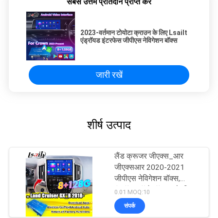
सबसे उत्तम प्रतिदान प्राप्त करें
2023-वर्तमान टोयोटा क्राउन के लिए Lsailt
एंड्रॉयड इंटरफेस जीपीएस नेविगेशन बॉक्स
जारी रखें
शीर्ष उत्पाद
लैंड क्रूजर जीएक्स_आर
जीएक्सआर 2020-2021
जीपीएस नेविगेशन बॉक्स,
एंड्रॉइड ऑटो मॉड्यूल के लिए
0.01 MOQ:10
एलसेलिट एंड्रॉइड कारप्ले
संपर्क
अपग्रेड इंटरफ़ेस