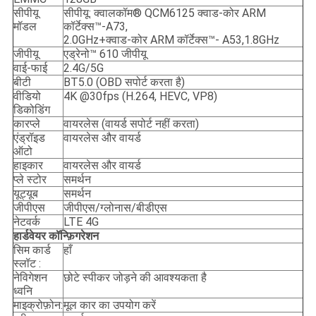
सीपीयू
सीपीयू: क्वालकॉम® QCM6125 क्वाड-कोर ARM
मॉडल
कॉर्टेक्स™-A73,
2.0GHz+क्वाड-कोर ARM कॉर्टेक्स™- A53,1.8GHz
जीपीयू
एड्रेनो™ 610 जीपीयू
वाई-फाई
2.4G/5G
बीटी
BT5.0 (OBD सपोर्ट करता है)
वीडियो
4K @30fps (H.264, HEVC, VP8)
डिकोडिंग
कारप्ले
वायरलेस (वायर्ड सपोर्ट नहीं करता)
एंड्रॉइड
वायरलेस और वायर्ड
ऑटो
हाइकार
वायरलेस और वायर्ड
प्ले स्टोर
समर्थन
यूट्यूब
समर्थन
जीपीएस
जीपीएस/ग्लोनास/बीडीएस
नेटवर्क
LTE 4G
हार्डवेयर कॉन्फ़िगरेशन
सिम कार्ड
हाँ
स्लॉट :
नेविगेशन
छोटे स्पीकर जोड़ने की आवश्यकता है
ध्वनि
माइक्रोफ़ोन:
मूल कार का उपयोग करें