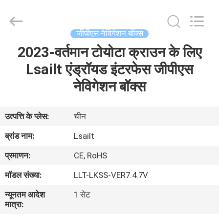
Shenzhen
Xinsongxia
Automobile
Electron
Co.,Ltd.
जीपीएस नेविगेशन बॉक्स
All
Rights
Reserved.
2023-वर्तमान टोयोटा क्राउन के लिए
घर
Lsailt एंड्रॉयड इंटरफेस जीपीएस
उत्पादों
नेविगेशन बॉक्स
वीडियो
उत्पत्ति के प्लेस:
चीन
ब्रांड नाम:
Lsailt
हमारे
प्रमाणन:
CE, RoHS
बारे
मॉडल संख्या:
LLT-LKSS-VER7.4.7V
में
न्यूनतम आदेश
1 सेट
मात्रा:
कारखाना