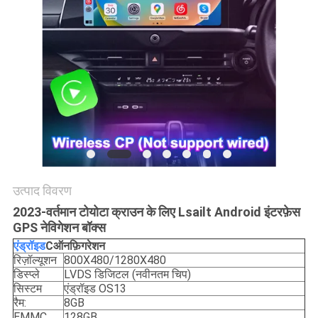
PRIVACY
POLICY
उत्पाद विवरण
2023-वर्तमान टोयोटा क्राउन के लिए Lsailt Android इंटरफ़ेस
GPS नेविगेशन बॉक्स
एंड्रॉइड
C
ऑनफ़िगरेशन
रिज़ॉल्यूशन
800X480/1280X480
डिस्प्ले
LVDS डिजिटल (नवीनतम चिप)
सिस्टम
एंड्रॉइड OS13
रैम:
8GB
EMMC
128GB