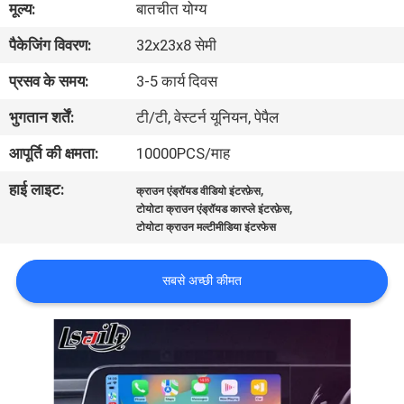
मूल्य:
बातचीत योग्य
भ्रमण
पैकेजिंग विवरण:
32x23x8 सेमी
गुणवत्ता
प्रसव के समय:
3-5 कार्य दिवस
नियंत्रण
भुगतान शर्तें:
टी/टी, वेस्टर्न यूनियन, पेपैल
आपूर्ति की क्षमता:
10000PCS/माह
संपर्क
हाई लाइट:
,
क्राउन एंड्रॉयड वीडियो इंटरफ़ेस
करें
,
टोयोटा क्राउन एंड्रॉयड कारप्ले इंटरफ़ेस
टोयोटा क्राउन मल्टीमीडिया इंटरफेस
समाचार
सबसे अच्छी कीमत
मामलों
साइटमैप