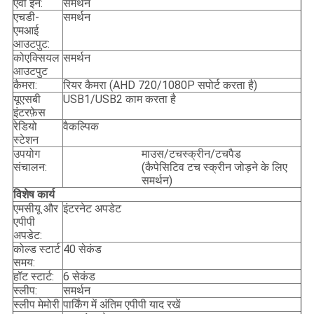
एवी इन:
समर्थन
एचडी-
समर्थन
एमआई
आउटपुट:
कोएक्सियल
समर्थन
आउटपुट
कैमरा:
रियर कैमरा (AHD 720/1080P सपोर्ट करता है)
यूएसबी
USB1/USB2 काम करता है
इंटरफ़ेस
रेडियो
वैकल्पिक
स्टेशन
उपयोग
माउस/टचस्क्रीन/टचपैड
संचालन:
(कैपेसिटिव टच स्क्रीन जोड़ने के लिए
समर्थन)
विशेष कार्य
एमसीयू और
इंटरनेट अपडेट
एपीपी
अपडेट:
कोल्ड स्टार्ट
40 सेकंड
समय:
हॉट स्टार्ट:
6 सेकंड
स्लीप:
समर्थन
स्लीप मेमोरी
पार्किंग में अंतिम एपीपी याद रखें