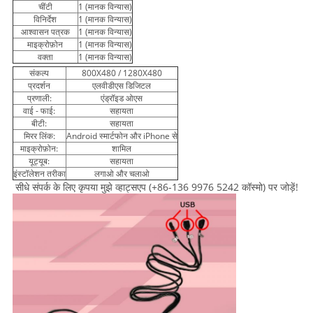
चींटी
1 (मानक विन्यास)
विनिर्देश
1 (मानक विन्यास)
आश्वासन पत्रक
1 (मानक विन्यास)
माइक्रोफ़ोन
1 (मानक विन्यास)
वक्ता
1 (मानक विन्यास)
संकल्प
800X480 / 1280X480
प्रदर्शन
एलवीडीएस डिजिटल
प्रणाली:
एंड्रॉइड ओएस
वाई - फाई:
सहायता
बीटी:
सहायता
मिरर लिंक:
Android स्मार्टफोन और iPhone से
माइक्रोफ़ोन:
शामिल
यूट्यूब:
सहायता
इंस्टॉलेशन तरीका
लगाओ और चलाओ
सीधे संपर्क के लिए कृपया मुझे व्हाट्सएप (+86-136 9976 5242 कॉस्मो) पर जोड़ें!