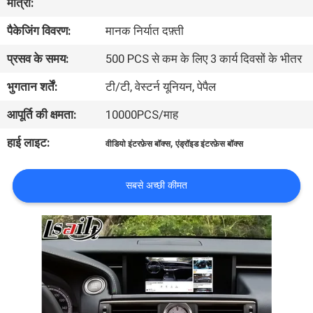
मात्रा:
भ्रमण
पैकेजिंग विवरण:
मानक निर्यात दफ़्ती
गुणवत्ता
प्रसव के समय:
500 PCS से कम के लिए 3 कार्य दिवसों के भीतर
नियंत्रण
भुगतान शर्तें:
टी/टी, वेस्टर्न यूनियन, पेपैल
आपूर्ति की क्षमता:
10000PCS/माह
संपर्क
हाई लाइट:
,
वीडियो इंटरफ़ेस बॉक्स
एंड्रॉइड इंटरफ़ेस बॉक्स
करें
सबसे अच्छी कीमत
समाचार
मामलों
साइटमैप