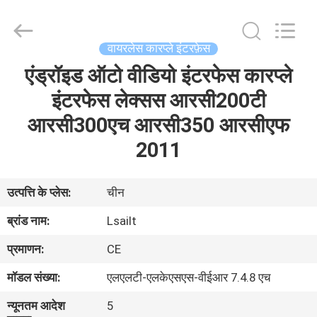
Shenzhen
Xinsongxia
Automobile
Electron
Co.,Ltd.
वायरलेस कारप्ले इंटरफ़ेस
All
Rights
Reserved.
एंड्रॉइड ऑटो वीडियो इंटरफेस कारप्ले
घर
इंटरफेस लेक्सस आरसी200टी
उत्पादों
आरसी300एच आरसी350 आरसीएफ
2011
वीडियो
उत्पत्ति के प्लेस:
चीन
हमारे
ब्रांड नाम:
Lsailt
बारे
प्रमाणन:
CE
में
मॉडल संख्या:
एलएलटी-एलकेएसएस-वीईआर 7.4.8 एच
कारखाना
न्यूनतम आदेश
5