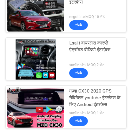
इंटरफ़ेस
negotiate MOQ:10 सेट
संपर्क
Lsailt वायरलेस कारप्ले
एंड्रॉयड वीडियो इंटरफ़ेस
बातचीत योग्य MOQ:2 सेट
संपर्क
मज़्दा CX30 2020 GPS
नेविगेशन youtube इंटरफ़ेस के
लिए Android इंटरफ़ेस
बातचीत योग्य MOQ:1 सेट
संपर्क