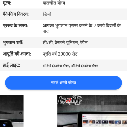
मूल्य:
बातचीत योग्य
भ्रमण
पैकेजिंग विवरण:
डिब्बों
गुणवत्ता
प्रसव के समय:
आपका भुगतान प्राप्त करने के 7 कार्य दिवसों के
बाद
नियंत्रण
भुगतान शर्तें:
टी/टी, वेस्टर्न यूनियन, पेपैल
संपर्क
आपूर्ति की क्षमता:
प्रति वर्ष 20000 सेट
करें
हाई लाइट:
,
वीडियो इंटरफ़ेस बॉक्स
ऑडियो इंटरफ़ेस बॉक्स
समाचार
सबसे अच्छी कीमत
मामलों
साइटमैप