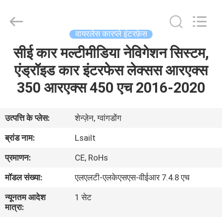
Shenzhen
Xinsongxia
Automobile
Electron
Co.,Ltd.
वायरलेस कारप्ले इंटरफ़ेस
All
Rights
Reserved.
सीई कार मल्टीमीडिया नेविगेशन सिस्टम,
घर
एंड्रॉइड कार इंटरफेस लेक्सस आरएक्स
उत्पादों
350 आरएक्स 450 एच 2016-2020
वीडियो
उत्पत्ति के प्लेस:
शेन्ज़ेन, ग्वांगडोंग
ब्रांड नाम:
Lsailt
हमारे
प्रमाणन:
CE, RoHs
बारे
मॉडल संख्या:
एलएलटी-एलकेएसएस-वीईआर 7.4.8 एच
में
न्यूनतम आदेश
1 सेट
मात्रा:
कारखाना