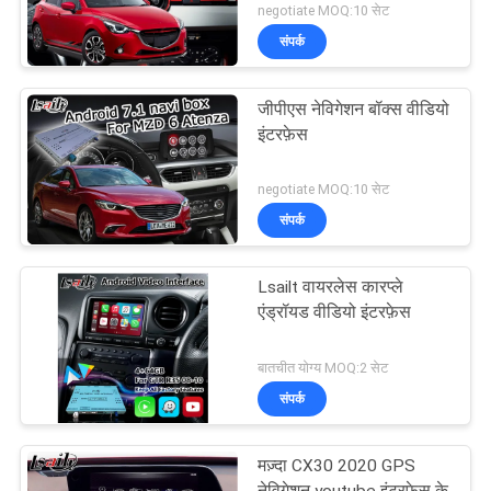
negotiate MOQ:10 सेट
संपर्क
जीपीएस नेविगेशन बॉक्स वीडियो
इंटरफ़ेस
negotiate MOQ:10 सेट
संपर्क
Lsailt वायरलेस कारप्ले
एंड्रॉयड वीडियो इंटरफ़ेस
बातचीत योग्य MOQ:2 सेट
संपर्क
मज़्दा CX30 2020 GPS