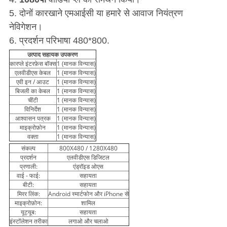
5. दोनों कारखाने एमआईसी या हमारे से आवाज नियंत्रण
नेविगेशन।
6. प्रदर्शन परिभाषा 480*800.
उत्पाद सहायक उपकरण
कारप्ले इंटरफ़ेस बॉक्स
1 (मानक विन्यास)
एलवीडीएस केबल
1 (मानक विन्यास)
एवी इन / आउट
1 (मानक विन्यास)
बिजली का केबल
1 (मानक विन्यास)
चींटी
1 (मानक विन्यास)
विनिर्देश
1 (मानक विन्यास)
आश्वासन पत्रक
1 (मानक विन्यास)
माइक्रोफ़ोन
1 (मानक विन्यास)
वक्ता
1 (मानक विन्यास)
संकल्प
800X480 / 1280X480
प्रदर्शन
एलवीडीएस डिजिटल
प्रणाली:
एंड्रॉइड ओएस
वाई - फाई:
सहायता
बीटी:
सहायता
मिरर लिंक:
Android स्मार्टफोन और iPhone से
माइक्रोफ़ोन:
शामिल
यूट्यूब:
सहायता
इंस्टॉलेशन तरीका
लगाओ और चलाओ