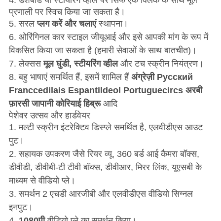
4.
डैशबोर्ड या स्टीयरिंग व्हील पर सिर्फ एक क्लिक के साथ मूल
प्रणाली पर स्विच किया जा सकता है।
5. सरल
प्लग करें और चलाएं
स्थापना।
6. ओरिंगिनल कार स्टाइल जीयूआई और इसे आपकी मांग के रूप में
विकसित किया जा सकता है (हमारी सेवाओं के साथ बातचीत)।
7.
लेक्सस
मूल घुंडी, स्टीयरिंग व्हील
और टच स्क्रीन नियंत्रण।
8. बहु भाषाएं समर्थित हैं, इसमें शामिल हैं
अंग्रेज़ी Pусский
Franccedilais Espantildeol Portuguecircs अरबी
फ़ारसी जापानी कोरियाई हिब्रू
आदि
पेशेवर उत्सव और हार्डवेयर
1. मल्टी स्क्रीन इंटरेक्टिव डिस्प्ले समर्थित है, एलवीडीएस आउट
पुट।
2. सहायक उपकरण जैसे रियर व्यू, 360 बर्ड आई कैमरा बॉक्स,
डीवीडी, डीवीबी-टी टीवी बॉक्स, डीवीआर, मिरर लिंक, यूएसबी के
माध्यम से वीडियो प्ले।
3. समर्थन 2 एचडी आरजीबी और एलवीडीएस वीडियो सिग्नल
इनपुट।
4.
1080पी
वीडियो प्ले का समर्थन किया।