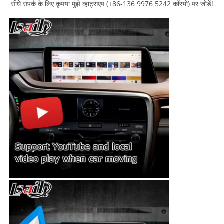
सीधे संपर्क के लिए कृपया मुझे व्हाट्सएप (+86-136 9976 5242 कॉस्मो) पर जोड़ें!