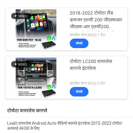
2018-2022 टोयोटा लैंड
क्रूजर एलसी 200 जीएक्सआर
जीएक्स-आर एलसी200
एफएसटी होस्ट रेडियो के लिए
बातचीत योग्य MOQ:1 सेट
एलसेलिट कारप्ले इंटरफ़ेस
संपर्क
टोयोटा LC200 वायरलेस
कारप्ले इंटरफेस
बातचीत योग्य MOQ:2 सेट
संपर्क
टोयोटा वायरलेस कारप्ले
Lsailt वायरलेस Android Auto वीडियो कारप्ले इंटरफ़ेस 2015-2023 टोयोटा
अल्फार्ड AH30 के लिए