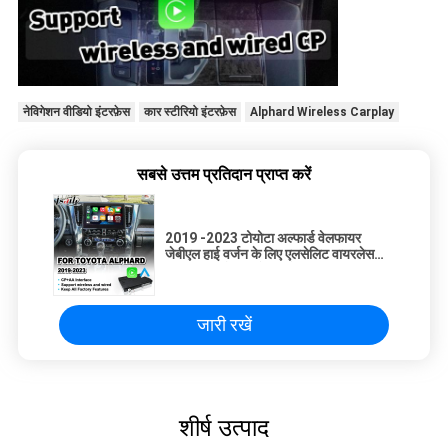
नेविगेशन वीडियो इंटरफ़ेस
कार स्टीरियो इंटरफ़ेस
Alphard Wireless Carplay
सबसे उत्तम प्रतिदान प्राप्त करें
2019 -2023 टोयोटा अल्फार्ड वेलफायर
जेबीएल हाई वर्जन के लिए एलसेलिट वायरलेस
एंड्रॉइड ऑटो कारप्ले इंटरफ़ेस
जारी रखें
शीर्ष उत्पाद