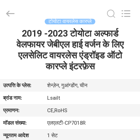
Shenzhen
Xinsongxia
Automobile
Electron
Co.,Ltd.
टोयोटा वायरलेस कारप्ले
All
Rights
Reserved.
2019 -2023 टोयोटा अल्फार्ड
घर
वेलफायर जेबीएल हाई वर्जन के लिए
उत्पादों
एलसेलिट वायरलेस एंड्रॉइड ऑटो
कारप्ले इंटरफ़ेस
वीडियो
उत्पत्ति के प्लेस:
शेन्ज़ेन, गुआंग्डोंग, चीन
हमारे
ब्रांड नाम:
Lsailt
बारे
प्रमाणन:
CE,RoHS
में
मॉडल संख्या:
एलएलटी-CP7018R
कारखाना
न्यूनतम आदेश
1 सेट