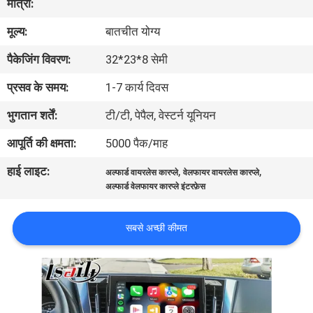
मात्रा:
भ्रमण
मूल्य:
बातचीत योग्य
गुणवत्ता
पैकेजिंग विवरण:
32*23*8 सेमी
नियंत्रण
प्रसव के समय:
1-7 कार्य दिवस
भुगतान शर्तें:
टी/टी, पेपैल, वेस्टर्न यूनियन
संपर्क
आपूर्ति की क्षमता:
5000 पैक/माह
करें
हाई लाइट:
,
,
अल्फार्ड वायरलेस कारप्ले
वेलफायर वायरलेस कारप्ले
अल्फार्ड वेलफायर कारप्ले इंटरफ़ेस
समाचार
सबसे अच्छी कीमत
मामलों
साइटमैप