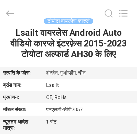
Shenzhen
Xinsongxia
Automobile
Electron
Co.,Ltd.
टोयोटा वायरलेस कारप्ले
All
Rights
Reserved.
Lsailt वायरलेस Android Auto
घर
वीडियो कारप्ले इंटरफ़ेस 2015-2023
उत्पादों
टोयोटा अल्फार्ड AH30 के लिए
वीडियो
उत्पत्ति के प्लेस:
शेन्ज़ेन, गुआंग्डोंग, चीन
ब्रांड नाम:
Lsailt
हमारे
प्रमाणन:
CE, RoHs
बारे
मॉडल संख्या:
एलएलटी-सीपी7057
में
न्यूनतम आदेश
1 सेट
मात्रा:
कारखाना