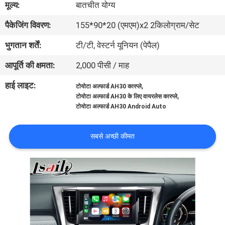
मूल्य:
बातचीत योग्य
भ्रमण
पैकेजिंग विवरण:
155*90*20 (एमएम)x2 2किलोग्राम/सेट
गुणवत्ता
भुगतान शर्तें:
टी/टी, वेस्टर्न यूनियन (पेपैल)
नियंत्रण
आपूर्ति की क्षमता:
2,000 पीसी / माह
हाई लाइट:
,
टोयोटा अल्फार्ड AH30 कारप्ले
संपर्क
,
टोयोटा अल्फार्ड AH30 के लिए वायरलेस कारप्ले
टोयोटा अल्फार्ड AH30 Android Auto
करें
सबसे अच्छी कीमत
समाचार
मामलों
साइटमैप