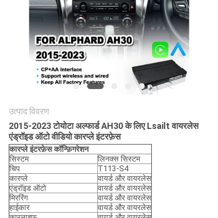
PRIVACY
POLICY
उत्पाद विवरण
2015-2023 टोयोटा अल्फार्ड AH30 के लिए Lsailt वायरलेस
एंड्रॉइड ऑटो वीडियो कारप्ले इंटरफ़ेस
कारप्ले इंटरफ़ेस कॉन्फ़िगरेशन
सिस्टम
लिनक्स सिस्टम
चिप
T113-S4
कारप्ले
वायर्ड और वायरलेस
एंड्रॉइड ऑटो
वायर्ड और वायरलेस
मिररिंग
वायर्ड और वायरलेस
हाईकार
वायर्ड और वायरलेस
कारलाइफ
वायर्ड और वायरलेस