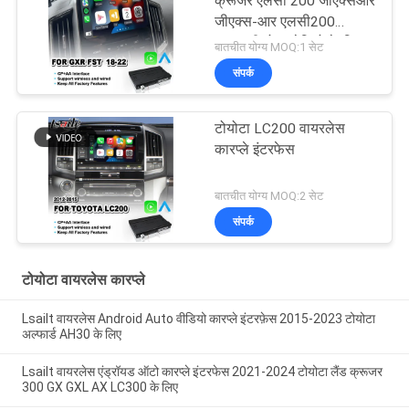
क्रूजर एलसी 200 जीएक्सआर
जीएक्स-आर एलसी200
एफएसटी होस्ट रेडियो के लिए
बातचीत योग्य MOQ:1 सेट
एलसेलिट कारप्ले इंटरफ़ेस
संपर्क
टोयोटा LC200 वायरलेस
कारप्ले इंटरफेस
बातचीत योग्य MOQ:2 सेट
संपर्क
टोयोटा वायरलेस कारप्ले
Lsailt वायरलेस Android Auto वीडियो कारप्ले इंटरफ़ेस 2015-2023 टोयोटा
अल्फार्ड AH30 के लिए
Lsailt वायरलेस एंड्रॉयड ऑटो कारप्ले इंटरफेस 2021-2024 टोयोटा लैंड क्रूजर
300 GX GXL AX LC300 के लिए