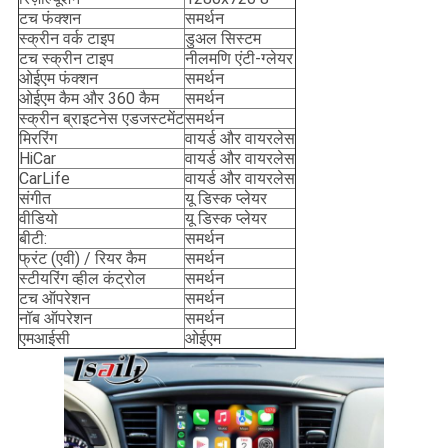
टच फंक्शन
समर्थन
स्क्रीन वर्क टाइप
डुअल सिस्टम
टच स्क्रीन टाइप
नीलमणि एंटी-ग्लेयर
ओईएम फंक्शन
समर्थन
ओईएम कैम और 360 कैम
समर्थन
स्क्रीन ब्राइटनेस एडजस्टमेंट
समर्थन
मिररिंग
वायर्ड और वायरलेस
HiCar
वायर्ड और वायरलेस
CarLife
वायर्ड और वायरलेस
संगीत
यू डिस्क प्लेयर
वीडियो
यू डिस्क प्लेयर
बीटी:
समर्थन
फ्रंट (एवी) / रियर कैम
समर्थन
स्टीयरिंग व्हील कंट्रोल
समर्थन
टच ऑपरेशन
समर्थन
नॉब ऑपरेशन
समर्थन
एमआईसी
ओईएम