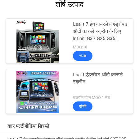
शीर्ष उत्पाद
Lsailt 7 इंच वायरलेस एंड्रॉयड
ऑटो कारप्ले स्क्रीन के लिए
Infiniti G37 G25 G35
स्काईलाइन 370GT (V36)
MOQ:10
Q40 2007-2014 HD टच
संपर्क
डिस्प्ले
Lsailt एंड्रॉयड ऑटो कारप्ले
स्क्रीन
बातचीत योग्य MOQ:1 सेट
संपर्क
कार मल्टीमीडिया डिस्प्ले