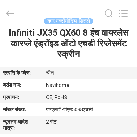
Shenzhen
Xinsongxia
Automobile
Electron
Co.,Ltd.
कार मल्टीमीडिया डिस्प्ले
All
Rights
Reserved.
Infiniti JX35 QX60 8 इंच वायरलेस
घर
कारप्ले एंड्रॉइड ऑटो एचडी रिप्लेसमेंट
उत्पादों
स्क्रीन
वीडियो
उत्पत्ति के प्लेस:
चीन
ब्रांड नाम:
Navihome
हमारे
प्रमाणन:
CE, RoHS
बारे
मॉडल संख्या:
एलएलटी-पीएम5098एचसी
में
न्यूनतम आदेश
2 सेट
मात्रा:
कारखाना