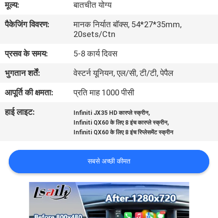
मूल्य:
बातचीत योग्य
भ्रमण
पैकेजिंग विवरण:
मानक निर्यात बॉक्स, 54*27*35mm,
20sets/Ctn
गुणवत्ता
प्रसव के समय:
5-8 कार्य दिवस
नियंत्रण
भुगतान शर्तें:
वेस्टर्न यूनियन, एल/सी, टी/टी, पेपैल
संपर्क
आपूर्ति की क्षमता:
प्रति माह 1000 पीसी
करें
हाई लाइट:
,
Infiniti JX35 HD कारप्ले स्क्रीन
,
Infiniti QX60 के लिए 8 इंच कारप्ले स्क्रीन
Infiniti QX60 के लिए 8 इंच रिप्लेसमेंट स्क्रीन
समाचार
सबसे अच्छी कीमत
मामलों
साइटमैप