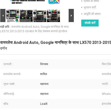
प्रसव के समय:
भुगतान शर्तें:
आपूर्ति की क्षमता:
संपर्क करें
बड़ी छवि :
वायरलेस Android Auto, Google मानचित्र के साथ
LX570 2013-2015 GX460 के लिए लेक्सस कारप्ले इंटरफ़ेस
वायरलेस Android Auto, Google मानचित्र के साथ LX570 2013-2015 GX
वर्णन
प्रणाली ::
लिनक्स
मिरर लिं
वायरलेस कारप्ले:
शामिल
वायरलेस
गूगल नक़्शे:
सहायता
गारंटी:
सॉप्टिफाई:
सहायता
Whats
ब्रैंड:
Lsailt
इंस्टाले