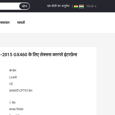
एक बोली का अनुरोध
खोज
|
Hindi
समाचार
मामलों
15 GX460 के लिए लेक्सस कारप्ले इंटरफ़ेस
शेन्ज़ेन
Lsailt
CE
एलएलटी-CP7018H
1 सेट
मानक निर्यात