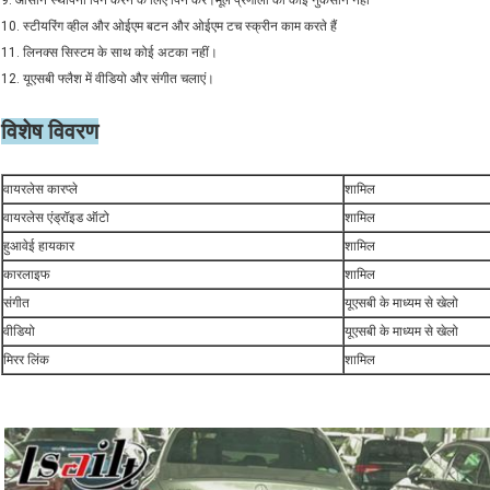
9. आसान स्थापना पिन करने के लिए पिन करें।मूल प्रणाली को कोई नुकसान नहीं
10. स्टीयरिंग व्हील और ओईएम बटन और ओईएम टच स्क्रीन काम करते हैं
11. लिनक्स सिस्टम के साथ कोई अटका नहीं।
12. यूएसबी फ्लैश में वीडियो और संगीत चलाएं।
विशेष विवरण
वायरलेस कारप्ले
शामिल
वायरलेस एंड्रॉइड ऑटो
शामिल
हुआवेई हायकार
शामिल
कारलाइफ
शामिल
संगीत
यूएसबी के माध्यम से खेलो
वीडियो
यूएसबी के माध्यम से खेलो
मिरर लिंक
शामिल