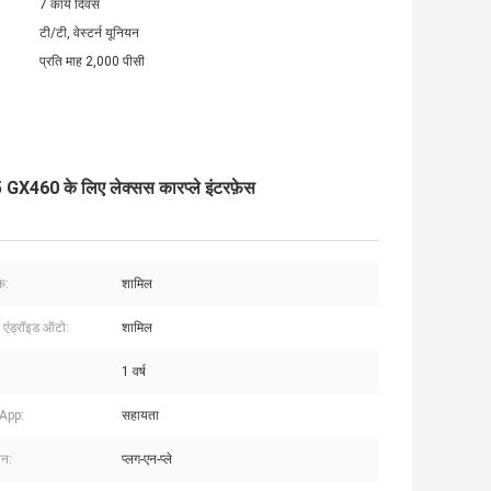
7 कार्य दिवस
टी/टी, वेस्टर्न यूनियन
प्रति माह 2,000 पीसी
460 के लिए लेक्सस कारप्ले इंटरफ़ेस
क:
शामिल
 एंड्रॉइड ऑटो:
शामिल
1 वर्ष
App:
सहायता
शन:
प्लग-एन-प्ले