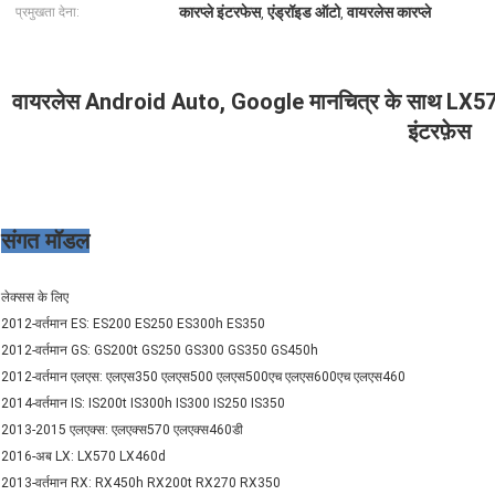
कारप्ले इंटरफेस
एंड्रॉइड ऑटो
वायरलेस कारप्ले
प्रमुखता देना:
,
,
वायरलेस Android Auto, Google मानचित्र के साथ LX57
इंटरफ़ेस
संगत मॉडल
लेक्सस के लिए
2012-वर्तमान ES: ES200 ES250 ES300h ES350
2012-वर्तमान GS: GS200t GS250 GS300 GS350 GS450h
2012-वर्तमान एलएस: एलएस350 एलएस500 एलएस500एच एलएस600एच एलएस460
2014-वर्तमान IS: IS200t IS300h IS300 IS250 IS350
2013-2015 एलएक्स: एलएक्स570 एलएक्स460डी
2016-अब LX: LX570 LX460d
2013-वर्तमान RX: RX450h RX200t RX270 RX350