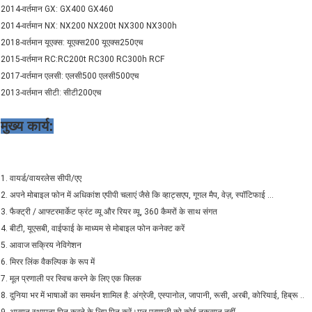
2014-वर्तमान GX: GX400 GX460
2014-वर्तमान NX: NX200 NX200t NX300 NX300h
2018-वर्तमान यूएक्स: यूएक्स200 यूएक्स250एच
2015-वर्तमान RC:RC200t RC300 RC300h RCF
2017-वर्तमान एलसी: एलसी500 एलसी500एच
2013-वर्तमान सीटी: सीटी200एच
मुख्य कार्य:
1. वायर्ड/वायरलेस सीपी/एए
2. अपने मोबाइल फोन में अधिकांश एपीपी चलाएं जैसे कि व्हाट्सएप, गूगल मैप, वेज़, स्पॉटिफाई ...
3. फैक्ट्री / आफ्टरमार्केट फ्रंट व्यू और रियर व्यू, 360 कैमरों के साथ संगत
4. बीटी, यूएसबी, वाईफाई के माध्यम से मोबाइल फोन कनेक्ट करें
5. आवाज सक्रिय नेविगेशन
6. मिरर लिंक वैकल्पिक के रूप में
7. मूल प्रणाली पर स्विच करने के लिए एक क्लिक
8. दुनिया भर में भाषाओं का समर्थन शामिल है: अंग्रेजी, एस्पानोल, जापानी, रूसी, अरबी, कोरियाई, हिब्रू ..